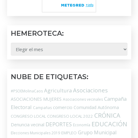
HEMEROTECA:
HEMEROTECA:
NUBE DE ETIQUETAS:
Asociaciones
Agricultura
#PSOEMolinaCaos
Campaña
ASOCIACIONES MUJERES
Asociaciones vecinales
Electoral
comercio
Comunidad Autónoma
Campañas
CRÓNICA
CONGRESO LOCAL
CONGRESO LOCAL 2022
EDUCACIÓN
DEPORTES
Denuncia vecinal
Economía
Grupo Municipal
EMPLEO
Elecciones Municipales 2019