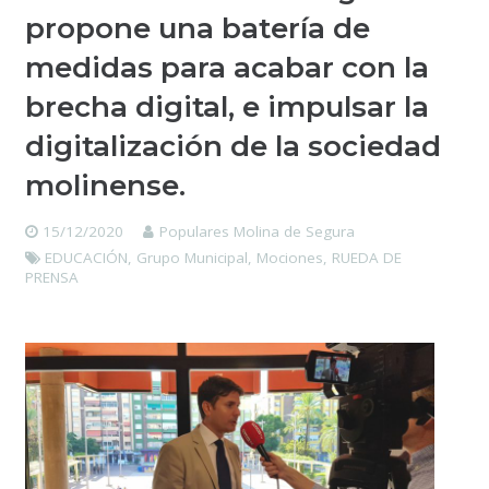
propone una batería de
medidas para acabar con la
brecha digital, e impulsar la
digitalización de la sociedad
molinense.
15/12/2020
Populares Molina de Segura
EDUCACIÓN
,
Grupo Municipal
,
Mociones
,
RUEDA DE
PRENSA