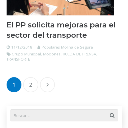
El PP solicita mejoras para el
sector del transporte
11/12/2018
Populares Molina de Segura
Grupo Municipal
,
Mociones
,
RUEDA DE PRENSA
,
TRANSPORTE
1
2