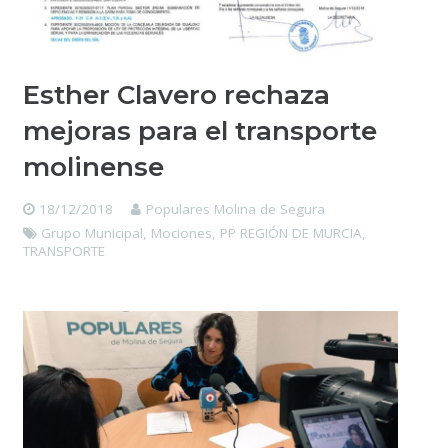
Esther Clavero rechaza
mejoras para el transporte
molinense
18/12/2018
Populares Molina de Segura
Grupo Municipal
,
Mociones
,
PP REGIÓN DE MURCIA
,
TRANSPORTE