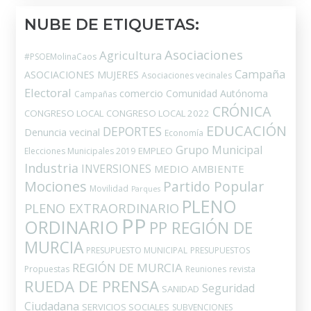
NUBE DE ETIQUETAS:
Asociaciones
Agricultura
#PSOEMolinaCaos
Campaña
ASOCIACIONES MUJERES
Asociaciones vecinales
Electoral
comercio
Comunidad Autónoma
Campañas
CRÓNICA
CONGRESO LOCAL
CONGRESO LOCAL 2022
EDUCACIÓN
DEPORTES
Denuncia vecinal
Economía
Grupo Municipal
EMPLEO
Elecciones Municipales 2019
Industria
INVERSIONES
MEDIO AMBIENTE
Mociones
Partido Popular
Movilidad
Parques
PLENO
PLENO EXTRAORDINARIO
PP
ORDINARIO
PP REGIÓN DE
MURCIA
PRESUPUESTO MUNICIPAL
PRESUPUESTOS
REGIÓN DE MURCIA
Propuestas
Reuniones
revista
RUEDA DE PRENSA
Seguridad
SANIDAD
Ciudadana
SERVICIOS SOCIALES
SUBVENCIONES