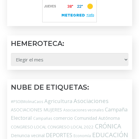
HEMEROTECA:
HEMEROTECA:
NUBE DE ETIQUETAS:
Asociaciones
Agricultura
#PSOEMolinaCaos
Campaña
ASOCIACIONES MUJERES
Asociaciones vecinales
Electoral
comercio
Comunidad Autónoma
Campañas
CRÓNICA
CONGRESO LOCAL
CONGRESO LOCAL 2022
EDUCACIÓN
DEPORTES
Denuncia vecinal
Economía