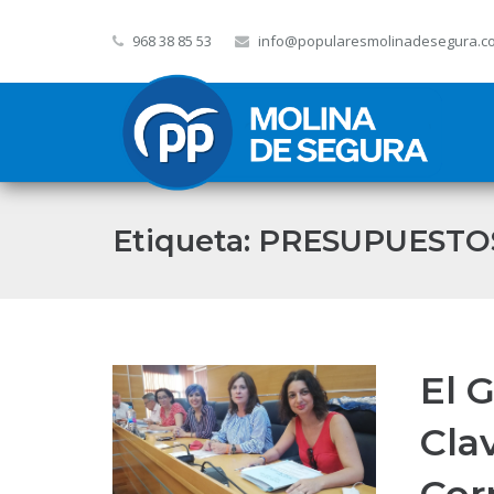
968 38 85 53
info@popularesmolinadesegura.c
Etiqueta:
PRESUPUESTO
El 
Cla