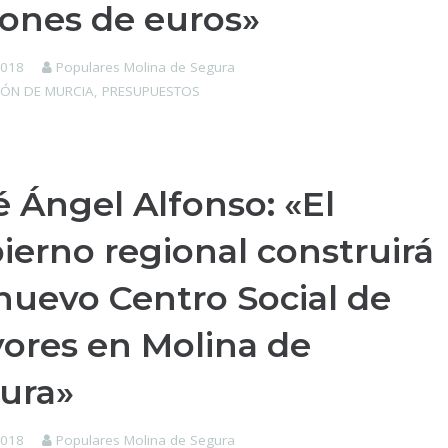
lones de euros»
2018
Populares Molina de Segura
IÓN DE MURCIA
,
PRESUPUESTOS
é Ángel Alfonso: «El
ierno regional construirá
nuevo Centro Social de
ores en Molina de
ura»
2018
Populares Molina de Segura