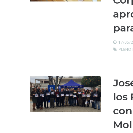
Cor
apr
par
17/05/
PLENO 
Jos
los
con
Mol