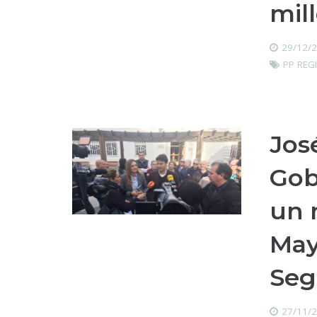
mil
29/12/
PP REG
Jos
Gob
un 
May
Seg
27/11/