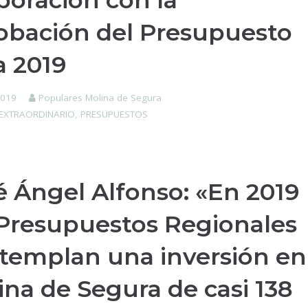
poración con la
obación del Presupuesto
a 2019
2019
Populares Molina de Segura
EXTRAORDINARIO
,
PRESUPUESTOS
é Ángel Alfonso: «En 2019
 Presupuestos Regionales
templan una inversión en
ina de Segura de casi 138