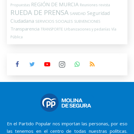
REGIÓN DE MURCIA
Propuestas
Reuniones
revista
RUEDA DE PRENSA
Seguridad
SANIDAD
Ciudadana
SERVICIOS SOCIALES
SUBVENCIONES
Transparencia
TRANSPORTE
Urbanizaciones y pedanías
Vía
Pública
En el Partido Popular nos importan las personas, por eso
las tenemos en el centro de todas nuestras políticas.