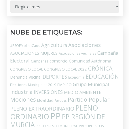
HEMEROTECA:
NUBE DE ETIQUETAS:
Asociaciones
Agricultura
#PSOEMolinaCaos
Campaña
ASOCIACIONES MUJERES
Asociaciones vecinales
Electoral
comercio
Comunidad Autónoma
Campañas
CRÓNICA
CONGRESO LOCAL
CONGRESO LOCAL 2022
EDUCACIÓN
DEPORTES
Denuncia vecinal
Economía
Grupo Municipal
EMPLEO
Elecciones Municipales 2019
Industria
INVERSIONES
MEDIO AMBIENTE
Mociones
Partido Popular
Movilidad
Parques
PLENO
PLENO EXTRAORDINARIO
PP
ORDINARIO
PP REGIÓN DE
MURCIA
PRESUPUESTO MUNICIPAL
PRESUPUESTOS