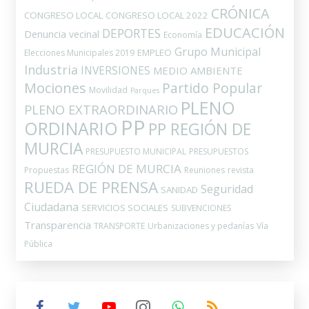
CRÓNICA
CONGRESO LOCAL
CONGRESO LOCAL 2022
EDUCACIÓN
DEPORTES
Denuncia vecinal
Economía
Grupo Municipal
EMPLEO
Elecciones Municipales 2019
Industria
INVERSIONES
MEDIO AMBIENTE
Mociones
Partido Popular
Movilidad
Parques
PLENO
PLENO EXTRAORDINARIO
PP
ORDINARIO
PP REGIÓN DE
MURCIA
PRESUPUESTO MUNICIPAL
PRESUPUESTOS
REGIÓN DE MURCIA
Propuestas
Reuniones
revista
RUEDA DE PRENSA
Seguridad
SANIDAD
Ciudadana
SERVICIOS SOCIALES
SUBVENCIONES
Transparencia
TRANSPORTE
Urbanizaciones y pedanías
Vía
Pública