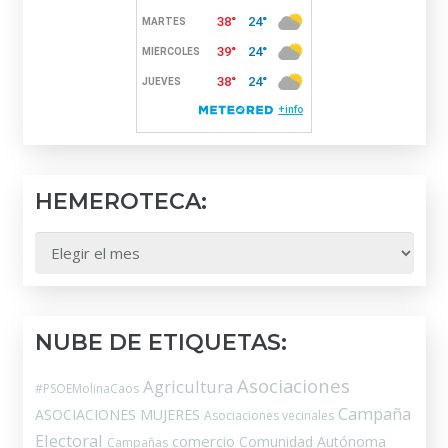
HEMEROTECA:
HEMEROTECA:
NUBE DE ETIQUETAS:
Asociaciones
Agricultura
#PSOEMolinaCaos
Campaña
ASOCIACIONES MUJERES
Asociaciones vecinales
Electoral
comercio
Comunidad Autónoma
Campañas