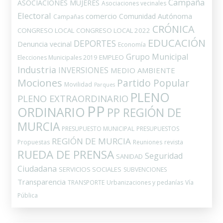
Campaña
ASOCIACIONES MUJERES
Asociaciones vecinales
Electoral
comercio
Comunidad Autónoma
Campañas
CRÓNICA
CONGRESO LOCAL
CONGRESO LOCAL 2022
EDUCACIÓN
DEPORTES
Denuncia vecinal
Economía
Grupo Municipal
EMPLEO
Elecciones Municipales 2019
Industria
INVERSIONES
MEDIO AMBIENTE
Mociones
Partido Popular
Movilidad
Parques
PLENO
PLENO EXTRAORDINARIO
PP
ORDINARIO
PP REGIÓN DE
MURCIA
PRESUPUESTO MUNICIPAL
PRESUPUESTOS
REGIÓN DE MURCIA
Propuestas
Reuniones
revista
RUEDA DE PRENSA
Seguridad
SANIDAD
Ciudadana
SERVICIOS SOCIALES
SUBVENCIONES
Transparencia
TRANSPORTE
Urbanizaciones y pedanías
Vía
Pública