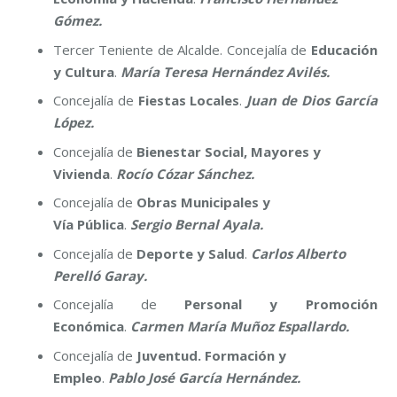
Gómez.
Tercer Teniente de Alcalde. Concejalía de
Educación
y Cultura
.
María Teresa Hernández Avilés.
Concejalía de
Fiestas
L
ocales
.
Juan de Dios García
López.
Concejalía de
Bienestar
So
cial, Mayores y
Vivienda
.
Rocío Cózar Sánchez.
Concejalía de
Obras
M
unicipales y
Vía
P
ública
.
Sergio Bernal Ayala.
Concejalía de
Deporte y Salud
.
Carlos Alberto
Perelló Garay.
Concejalía de
Personal y Promoción
Económica
.
Carmen María Muñoz Espallardo.
Concejalía de
Juventud. Formación y
Empleo
.
Pablo José García Hernández.