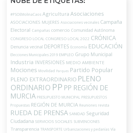
NUBE DE ETIQUETAS:
Asociaciones
Agricultura
#PSOEMolinaCaos
Campaña
ASOCIACIONES MUJERES
Asociaciones vecinales
Electoral
comercio
Comunidad Autónoma
Campañas
CRÓNICA
CONGRESO LOCAL
CONGRESO LOCAL 2022
EDUCACIÓN
DEPORTES
Denuncia vecinal
Economía
Grupo Municipal
EMPLEO
Elecciones Municipales 2019
Industria
INVERSIONES
MEDIO AMBIENTE
Mociones
Partido Popular
Movilidad
Parques
PLENO
PLENO EXTRAORDINARIO
PP
ORDINARIO
PP REGIÓN DE
MURCIA
PRESUPUESTO MUNICIPAL
PRESUPUESTOS
REGIÓN DE MURCIA
Propuestas
Reuniones
revista
RUEDA DE PRENSA
Seguridad
SANIDAD
Ciudadana
SERVICIOS SOCIALES
SUBVENCIONES
Transparencia
TRANSPORTE
Urbanizaciones y pedanías
Vía