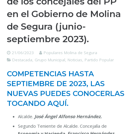
de los concejales del PP
en el Gobierno de Molina
de Segura (junio-
septiembre 2023).
21/06/2023
Populares Molina de Segura
Destacada
,
Grupo Municipal
,
Noticias
,
Partido Popular
COMPETENCIAS HASTA
SEPTIEMBRE DE 2023, LAS
NUEVAS PUEDES CONOCERLAS
TOCANDO AQUÍ.
Alcalde.
José Ángel Alfonso Hernández.
Segundo Teniente de Alcalde. Concejalía de
Economía y Hacienda
.
Francisco Hernández