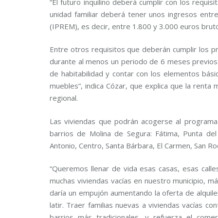
“El futuro inquilino deberá cumplir con los requi
unidad familiar deberá tener unos ingresos entre
(IPREM), es decir, entre 1.800 y 3.000 euros bruto
Entre otros requisitos que deberán cumplir los p
durante al menos un periodo de 6 meses previos a
de habitabilidad y contar con los elementos bási
muebles”, indica Cózar, que explica que la renta
regional.
Las viviendas que podrán acogerse al program
barrios de Molina de Segura: Fátima, Punta del 
Antonio, Centro, Santa Bárbara, El Carmen, San Roq
“Queremos llenar de vida esas casas, esas cal
muchas viviendas vacías en nuestro municipio, más
daría un empujón aumentando la oferta de alquile
latir. Traer familias nuevas a viviendas vacías co
barrios más tradicionales, y refuerza el comer