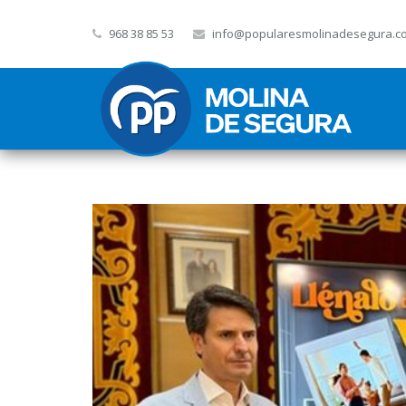
968 38 85 53
info@popularesmolinadesegura.c