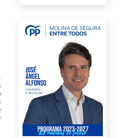
r
e
a
s
s
s