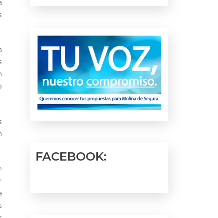
a
s
a
s
n
o
s
n
FACEBOOK:
e
r
a
s
s