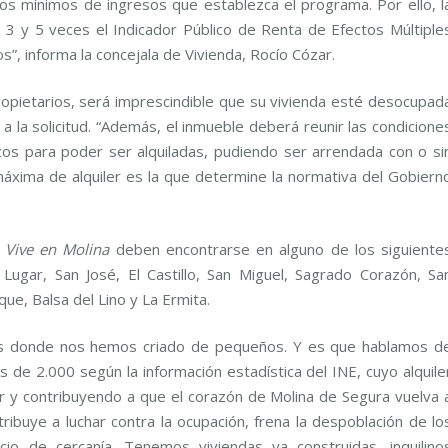
sitos mínimos de ingresos que establezca el programa. Por ello, l
 3 y 5 veces el Indicador Público de Renta de Efectos Múltiple
s”, informa la concejala de Vivienda, Rocío Cózar.
ropietarios, será imprescindible que su vivienda esté desocupad
 la solicitud. “Además, el inmueble deberá reunir las condicione
cos para poder ser alquiladas, pudiendo ser arrendada con o si
 máxima de alquiler es la que determine la normativa del Gobiern
a
Vive en Molina
deben encontrarse en alguno de los siguiente
Lugar, San José, El Castillo, San Miguel, Sagrado Corazón, Sa
ue, Balsa del Lino y La Ermita.
les donde nos hemos criado de pequeños. Y es que hablamos d
 de 2.000 según la información estadística del INE, cuyo alquile
r y contribuyendo a que el corazón de Molina de Segura vuelva 
ntribuye a luchar contra la ocupación, frena la despoblación de lo
cio de cercanía. Tenemos viviendas ya construidas, inquilino