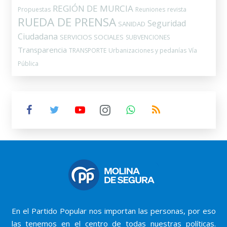
REGIÓN DE MURCIA
Propuestas
Reuniones
revista
RUEDA DE PRENSA
Seguridad
SANIDAD
Ciudadana
SERVICIOS SOCIALES
SUBVENCIONES
Transparencia
TRANSPORTE
Urbanizaciones y pedanías
Vía
Pública
En el Partido Popular nos importan las personas, por eso
las tenemos en el centro de todas nuestras políticas.