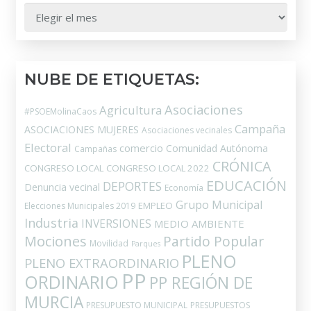
HEMEROTECA:
NUBE DE ETIQUETAS:
Asociaciones
Agricultura
#PSOEMolinaCaos
Campaña
ASOCIACIONES MUJERES
Asociaciones vecinales
Electoral
comercio
Comunidad Autónoma
Campañas
CRÓNICA
CONGRESO LOCAL
CONGRESO LOCAL 2022
EDUCACIÓN
DEPORTES
Denuncia vecinal
Economía
Grupo Municipal
EMPLEO
Elecciones Municipales 2019
Industria
INVERSIONES
MEDIO AMBIENTE
Mociones
Partido Popular
Movilidad
Parques
PLENO
PLENO EXTRAORDINARIO
PP
ORDINARIO
PP REGIÓN DE
MURCIA
PRESUPUESTO MUNICIPAL
PRESUPUESTOS