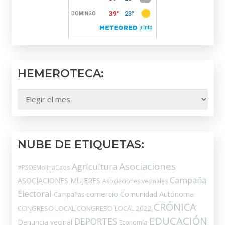
HEMEROTECA:
HEMEROTECA:
NUBE DE ETIQUETAS:
Asociaciones
Agricultura
#PSOEMolinaCaos
Campaña
ASOCIACIONES MUJERES
Asociaciones vecinales
Electoral
comercio
Comunidad Autónoma
Campañas
CRÓNICA
CONGRESO LOCAL
CONGRESO LOCAL 2022
EDUCACIÓN
DEPORTES
Denuncia vecinal
Economía