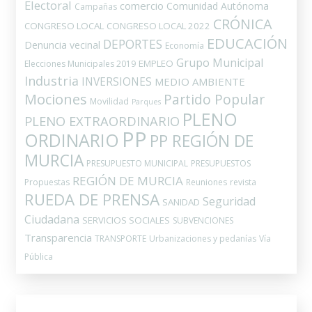
Electoral
comercio
Comunidad Autónoma
Campañas
CRÓNICA
CONGRESO LOCAL
CONGRESO LOCAL 2022
EDUCACIÓN
DEPORTES
Denuncia vecinal
Economía
Grupo Municipal
EMPLEO
Elecciones Municipales 2019
Industria
INVERSIONES
MEDIO AMBIENTE
Mociones
Partido Popular
Movilidad
Parques
PLENO
PLENO EXTRAORDINARIO
PP
ORDINARIO
PP REGIÓN DE
MURCIA
PRESUPUESTO MUNICIPAL
PRESUPUESTOS
REGIÓN DE MURCIA
Propuestas
Reuniones
revista
RUEDA DE PRENSA
Seguridad
SANIDAD
Ciudadana
SERVICIOS SOCIALES
SUBVENCIONES
Transparencia
TRANSPORTE
Urbanizaciones y pedanías
Vía
Pública