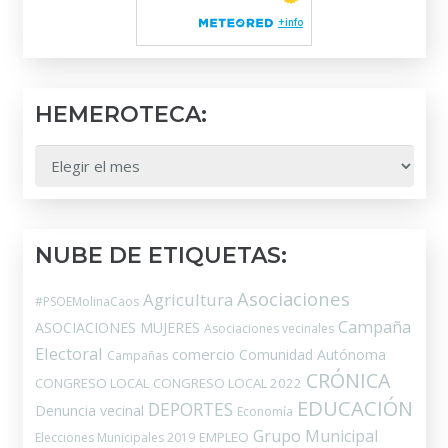
HEMEROTECA:
HEMEROTECA:
NUBE DE ETIQUETAS:
Asociaciones
Agricultura
#PSOEMolinaCaos
Campaña
ASOCIACIONES MUJERES
Asociaciones vecinales
Electoral
comercio
Comunidad Autónoma
Campañas
CRÓNICA
CONGRESO LOCAL
CONGRESO LOCAL 2022
EDUCACIÓN
DEPORTES
Denuncia vecinal
Economía
Grupo Municipal
EMPLEO
Elecciones Municipales 2019