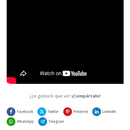
¿Le gusta lo que ve?
¡Compártalo!
Facebook
Twitter
Pinterest
LinkedIn
WhatsApp
Telegram