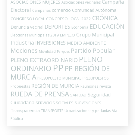
Campaña
ASOCIACIONES MUJERES
Asociaciones vecinales
Electoral
comercio
Comunidad Autónoma
Campañas
CRÓNICA
CONGRESO LOCAL
CONGRESO LOCAL 2022
EDUCACIÓN
DEPORTES
Denuncia vecinal
Economía
Grupo Municipal
EMPLEO
Elecciones Municipales 2019
Industria
INVERSIONES
MEDIO AMBIENTE
Mociones
Partido Popular
Movilidad
Parques
PLENO
PLENO EXTRAORDINARIO
PP
ORDINARIO
PP REGIÓN DE
MURCIA
PRESUPUESTO MUNICIPAL
PRESUPUESTOS
REGIÓN DE MURCIA
Propuestas
Reuniones
revista
RUEDA DE PRENSA
Seguridad
SANIDAD
Ciudadana
SERVICIOS SOCIALES
SUBVENCIONES
Transparencia
TRANSPORTE
Urbanizaciones y pedanías
Vía
Pública