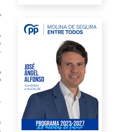
a
o
o
,
a
a
,
s
,