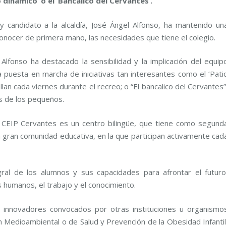
 dinámico’ o el ‘Bancalico del Cervantes’.
 candidato a la alcaldía, José Ángel Alfonso, ha mantenido un
conocer de primera mano, las necesidades que tiene el colegio.
 Alfonso ha destacado la sensibilidad y la implicación del equip
 la puesta en marcha de iniciativas tan interesantes como el ‘Pati
lan cada viernes durante el recreo; o “El bancalico del Cervantes”
as de los pequeños.
l CEIP Cervantes es un centro bilingüe, que tiene como segund
a gran comunidad educativa, en la que participan activamente cad
gral de los alumnos y sus capacidades para afrontar el futuro
s humanos, el trabajo y el conocimiento.
innovadores convocados por otras instituciones u organismo
Medioambiental o de Salud y Prevención de la Obesidad Infantil