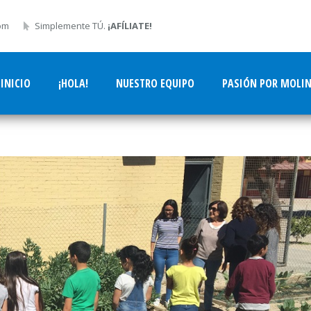
om
Simplemente TÚ.
¡AFÍLIATE!
INICIO
¡HOLA!
NUESTRO EQUIPO
PASIÓN POR MOLI