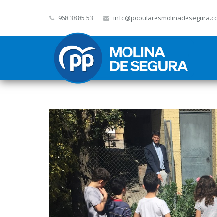
968 38 85 53
info@popularesmolinadesegura.c