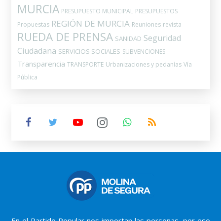
MURCIA
PRESUPUESTO MUNICIPAL
PRESUPUESTOS
REGIÓN DE MURCIA
Propuestas
Reuniones
revista
RUEDA DE PRENSA
Seguridad
SANIDAD
Ciudadana
SERVICIOS SOCIALES
SUBVENCIONES
Transparencia
TRANSPORTE
Urbanizaciones y pedanías
Vía
Pública
En el Partido Popular nos importan las personas, por eso