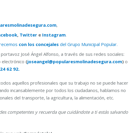
aresmolinadesegura.com
,
acebook
,
Twitter
e
Instagram
.
frecemos
con los concejales
del Grupo Municipal Popular.
portavoz José Ángel Alfonso, a través de sus redes sociales:
o electrónico
(
joseangel@popularesmolinadesegura.com
)
o
24 62 92.
dos aquellos profesionales que su trabajo no se puede hacer
jando incansablemente por todos los ciudadanos, hablamos no
ales del transporte, la agricultura, la alimentación, etc.
dades competentes y recuerda que cuidándote a ti estás salvando