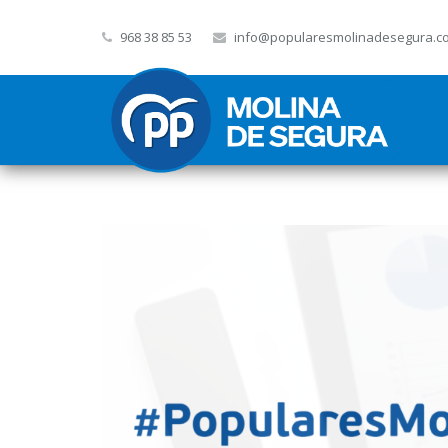
968 38 85 53
info@popularesmolinadesegura.c