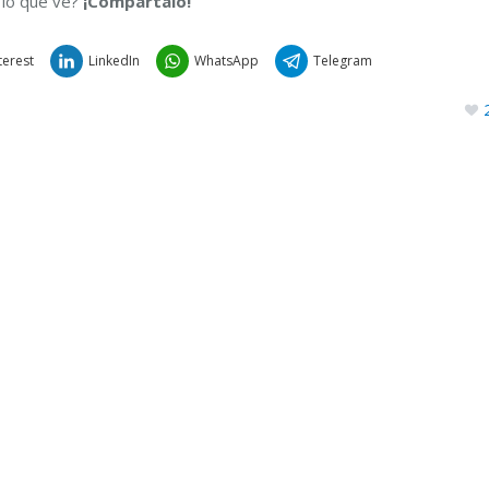
 lo que ve?
¡Compártalo!
terest
LinkedIn
WhatsApp
Telegram