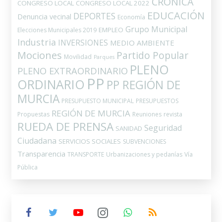
CRÓNICA
CONGRESO LOCAL
CONGRESO LOCAL 2022
EDUCACIÓN
DEPORTES
Denuncia vecinal
Economía
Grupo Municipal
EMPLEO
Elecciones Municipales 2019
Industria
INVERSIONES
MEDIO AMBIENTE
Mociones
Partido Popular
Movilidad
Parques
PLENO
PLENO EXTRAORDINARIO
PP
ORDINARIO
PP REGIÓN DE
MURCIA
PRESUPUESTO MUNICIPAL
PRESUPUESTOS
REGIÓN DE MURCIA
Propuestas
Reuniones
revista
RUEDA DE PRENSA
Seguridad
SANIDAD
Ciudadana
SERVICIOS SOCIALES
SUBVENCIONES
Transparencia
TRANSPORTE
Urbanizaciones y pedanías
Vía
Pública