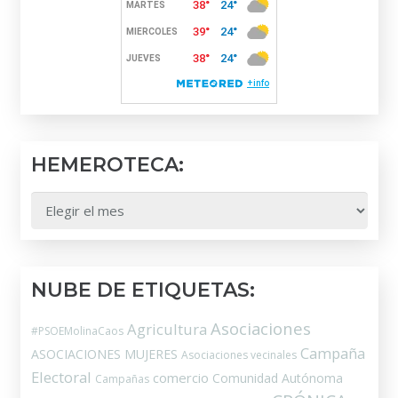
HEMEROTECA:
HEMEROTECA:
NUBE DE ETIQUETAS:
Asociaciones
Agricultura
#PSOEMolinaCaos
Campaña
ASOCIACIONES MUJERES
Asociaciones vecinales
Electoral
comercio
Comunidad Autónoma
Campañas